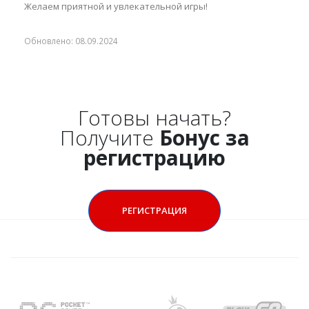
Желаем приятной и увлекательной игры!
Обновлено:
08.09.2024
Готовы начать?
Получите
Бонус за
регистрацию
РЕГИСТРАЦИЯ