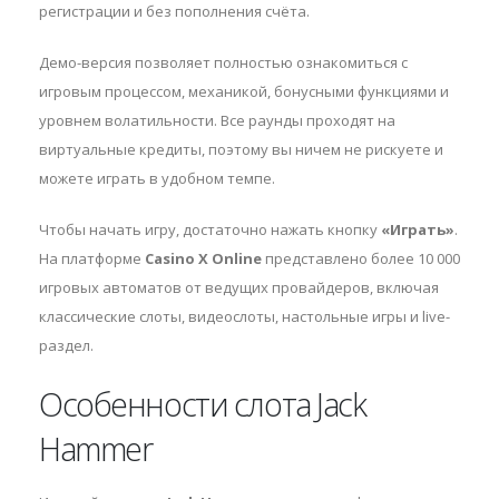
регистрации и без пополнения счёта.
Демо-версия позволяет полностью ознакомиться с
игровым процессом, механикой, бонусными функциями и
уровнем волатильности. Все раунды проходят на
виртуальные кредиты, поэтому вы ничем не рискуете и
можете играть в удобном темпе.
Чтобы начать игру, достаточно нажать кнопку
«Играть»
.
На платформе
Casino X Online
представлено более 10 000
игровых автоматов от ведущих провайдеров, включая
классические слоты, видеослоты, настольные игры и live-
раздел.
Особенности слота Jack
Hammer