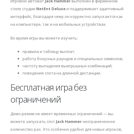
Игровой автомат
Jack Hammer
выполнен в фирменном
стиле студии
NetEnt Deluxe
и поддерживает адаптивный
интерфейс, благодаря чему он корректно запускается как
на компьютере, так и на мобильных устройствах.
Во время игры вы можете изучить:
правила и таблицу выплат;
работу бонусных раундов и специальных символов;
частоту выпадения выигрышных комбинаций;
поведение слота на длинной дистанции.
Бесплатная игра без
ограничений
Демо-режим не имеет временных ограничений — вы
можете запускать слот
Jack Hammer
неограниченное
количество раз. Это особенно удобно для новых игроков,