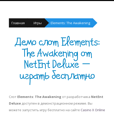
Главная
Игры
Elements: The Awakening
Демо слот Elements:
The Awakening от
NetEnt Deluxe —
играть бесплатно
Слот
Elements: The Awakening
от разработчика
NetEnt
Deluxe
доступен в демонстрационном режиме. Вы
можете запустить игру бесплатно на сайте
Casino X Online