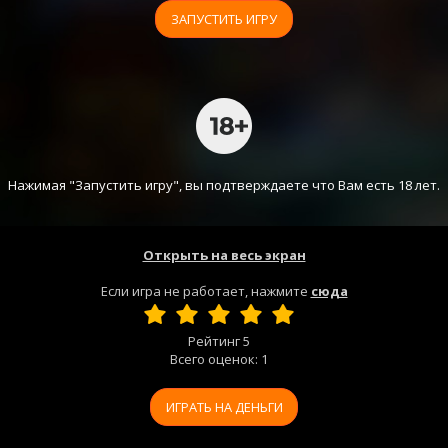
ЗАПУСТИТЬ ИГРУ
Нажимая "Запустить игру", вы подтверждаете что Вам есть 18 лет.
Открыть на весь экран
Если игра не работает, нажмите
сюда
Рейтинг
5
Всего оценок:
1
ИГРАТЬ НА ДЕНЬГИ