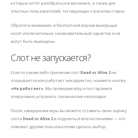
которые хотят разобраться в механике, а также для
опытных пользователей, тестирующих стратегии ставок.
Обратите внимание: в бесплатной версии выигрыши
носят исключительно ознакомительный характер и не
могут быть выведены.
Слот не запускается?
Если по каким-либо причинам слот
Dead or Alive 2
не
открывается или работает некорректно, нажмите кнопку
«Не работает»
. Мы проверим игру и постараемся
оперативно устранить технические неполадки.
После завершения игры вы можете оставить свою оценку
слота
Dead or Alive 2
и поделиться впечатлениями — это
поможет другим пользователям сделать выбор.