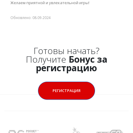
Желаем приятной и увлекательной игры!
Обновлено:
08.09.2024
Готовы начать?
Получите
Бонус за
регистрацию
РЕГИСТРАЦИЯ