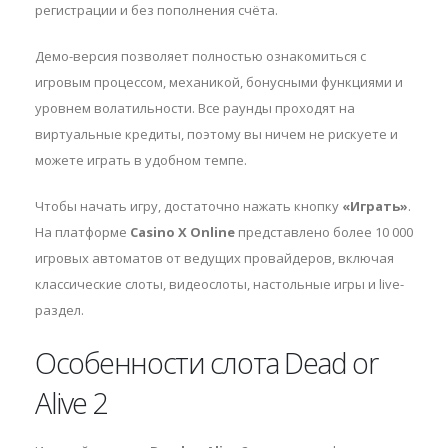
регистрации и без пополнения счёта.
Демо-версия позволяет полностью ознакомиться с
игровым процессом, механикой, бонусными функциями и
уровнем волатильности. Все раунды проходят на
виртуальные кредиты, поэтому вы ничем не рискуете и
можете играть в удобном темпе.
Чтобы начать игру, достаточно нажать кнопку
«Играть»
.
На платформе
Casino X Online
представлено более 10 000
игровых автоматов от ведущих провайдеров, включая
классические слоты, видеослоты, настольные игры и live-
раздел.
Особенности слота Dead or
Alive 2