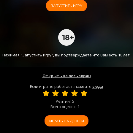
ЗАПУСТИТЬ ИГРУ
Нажимая "Запустить игру", вы подтверждаете что Вам есть 18 лет.
Открыть на весь экран
Если игра не работает, нажмите
сюда
Рейтинг
5
Всего оценок:
1
ИГРАТЬ НА ДЕНЬГИ