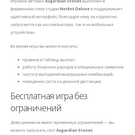
Игровой автомат
Asgardian Stones
выполнен в
фирменном стиле студии
NetEnt Deluxe
и поддерживает
адаптивный интерфейс, благодаря чему он корректно
запускается как на компьютере, так и на мобильных
устройствах.
Во время игры вы можете изучить:
правила и таблицу выплат;
работу бонусных раундов и специальных символов;
частоту выпадения выигрышных комбинаций;
поведение слота на длинной дистанции.
Бесплатная игра без
ограничений
Демо-режим не имеет временных ограничений — вы
можете запускать слот
Asgardian Stones