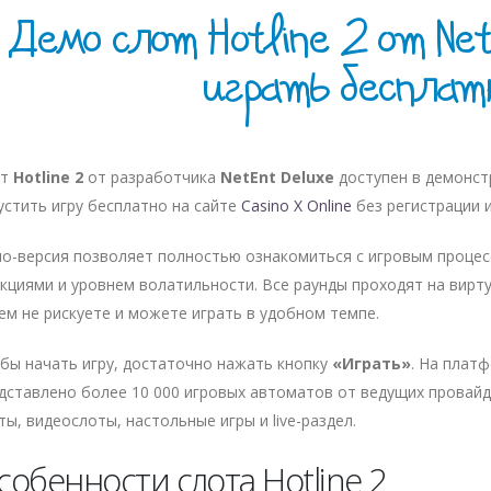
Демо слот Hotline 2 от Ne
играть бесплат
от
Hotline 2
от разработчика
NetEnt Deluxe
доступен в демонс
устить игру бесплатно на сайте
Casino X Online
без регистрации и
о-версия позволяет полностью ознакомиться с игровым процес
кциями и уровнем волатильности. Все раунды проходят на вирт
ем не рискуете и можете играть в удобном темпе.
бы начать игру, достаточно нажать кнопку
«Играть»
. На плат
дставлено более 10 000 игровых автоматов от ведущих провайд
ты, видеослоты, настольные игры и live-раздел.
собенности слота Hotline 2