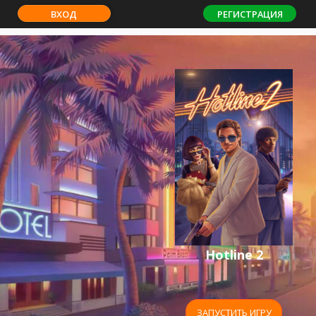
ВХОД
РЕГИСТРАЦИЯ
Hotline 2
ЗАПУСТИТЬ ИГРУ