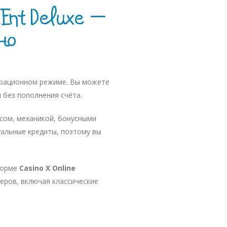
tEnt Deluxe —
но
трационном режиме. Вы можете
 без пополнения счёта.
сом, механикой, бонусными
уальные кредиты, поэтому вы
форме
Casino X Online
еров, включая классические