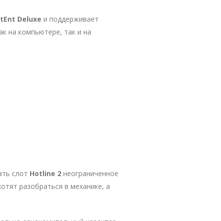
tEnt Deluxe
и поддерживает
к на компьютере, так и на
ать слот
Hotline 2
неограниченное
хотят разобраться в механике, а