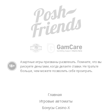
Азартные игры призваны развлекать. Помните, что вы
рискуете деньгами, когда делаете ставки. Не тратьте
больше, чем можете позволить себе проиграть.
Главная
Игровые автоматы
Бонусы Casino-X