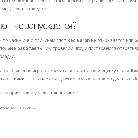
атите внимание: в бесплатной версии выигрыши носят исключи
е могут быть выведены.
лот не запускается?
и по каким-либо причинам слот
Red Baron
не открывается или р
пку
«Не работает»
. Мы проверим игру и постараемся оператив
оладки.
ле завершения игры вы можете оставить свою оценку слота
Re
чатлениями — это поможет другим пользователям сделать выб
аем приятной и увлекательной игры!
овлено:
08.09.2024