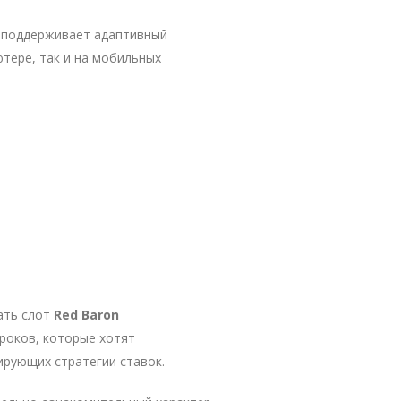
 поддерживает адаптивный
ютере, так и на мобильных
ать слот
Red Baron
гроков, которые хотят
ирующих стратегии ставок.