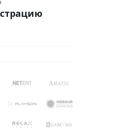
?
истрацию