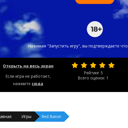
Нажимая "Запустить игру", вы подтверждаете что 
Открыть на весь экран
Рейтинг
5
Если игра не работает,
Всего оценок:
1
нажмите
сюда
авная
Игры
Red Baron