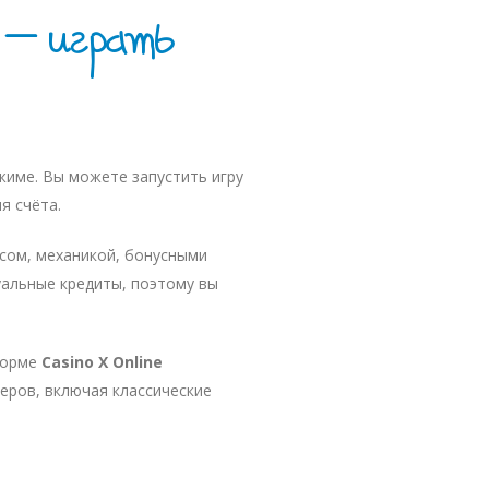
 — играть
жиме. Вы можете запустить игру
я счёта.
сом, механикой, бонусными
уальные кредиты, поэтому вы
форме
Casino X Online
еров, включая классические