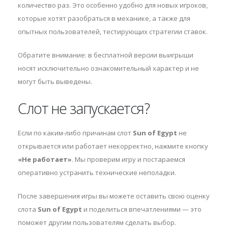
количество раз. Это особенно удобно для новых игроков,
которые хотят разобраться в механике, а также для
опытных пользователей, тестирующих стратегии ставок.
Обратите внимание: в бесплатной версии выигрыши
носят исключительно ознакомительный характер и не
могут быть выведены.
Слот не запускается?
Если по каким-либо причинам слот
Sun of Egypt
не
открывается или работает некорректно, нажмите кнопку
«Не работает»
. Мы проверим игру и постараемся
оперативно устранить технические неполадки.
После завершения игры вы можете оставить свою оценку
слота
Sun of Egypt
и поделиться впечатлениями — это
поможет другим пользователям сделать выбор.