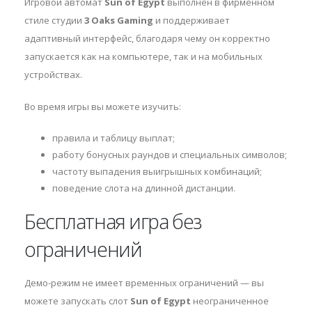
Игровой автомат
Sun of Egypt
выполнен в фирменном
стиле студии
3 Oaks Gaming
и поддерживает
адаптивный интерфейс, благодаря чему он корректно
запускается как на компьютере, так и на мобильных
устройствах.
Во время игры вы можете изучить:
правила и таблицу выплат;
работу бонусных раундов и специальных символов;
частоту выпадения выигрышных комбинаций;
поведение слота на длинной дистанции.
Бесплатная игра без
ограничений
Демо-режим не имеет временных ограничений — вы
можете запускать слот
Sun of Egypt
неограниченное