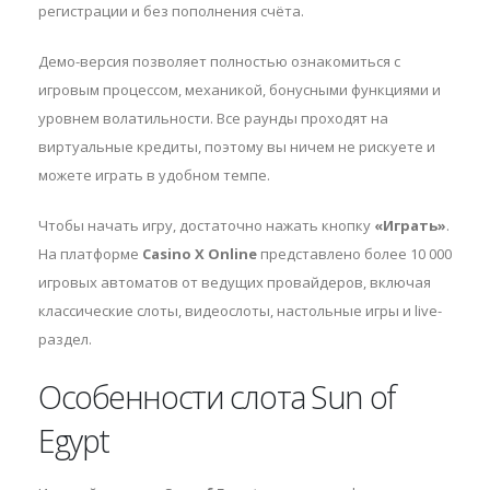
регистрации и без пополнения счёта.
Демо-версия позволяет полностью ознакомиться с
игровым процессом, механикой, бонусными функциями и
уровнем волатильности. Все раунды проходят на
виртуальные кредиты, поэтому вы ничем не рискуете и
можете играть в удобном темпе.
Чтобы начать игру, достаточно нажать кнопку
«Играть»
.
На платформе
Casino X Online
представлено более 10 000
игровых автоматов от ведущих провайдеров, включая
классические слоты, видеослоты, настольные игры и live-
раздел.
Особенности слота Sun of
Egypt