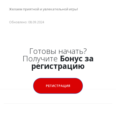
Желаем приятной и увлекательной игры!
Обновлено:
08.09.2024
Готовы начать?
Получите
Бонус за
регистрацию
РЕГИСТРАЦИЯ