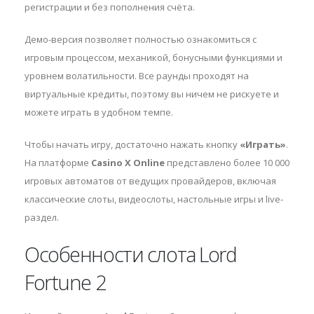
регистрации и без пополнения счёта.
Демо-версия позволяет полностью ознакомиться с
игровым процессом, механикой, бонусными функциями и
уровнем волатильности. Все раунды проходят на
виртуальные кредиты, поэтому вы ничем не рискуете и
можете играть в удобном темпе.
Чтобы начать игру, достаточно нажать кнопку
«Играть»
.
На платформе
Casino X Online
представлено более 10 000
игровых автоматов от ведущих провайдеров, включая
классические слоты, видеослоты, настольные игры и live-
раздел.
Особенности слота Lord
Fortune 2