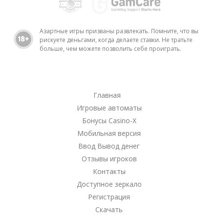
Азартные игры призваны развлекать. Помните, что вы
рискуете деньгами, когда делаете ставки. Не тратьте
больше, чем можете позволить себе проиграть.
Главная
Игровые автоматы
Бонусы Casino-X
Мобильная версия
Ввод Вывод денег
Отзывы игроков
Контакты
Доступное зеркало
Регистрация
Скачать