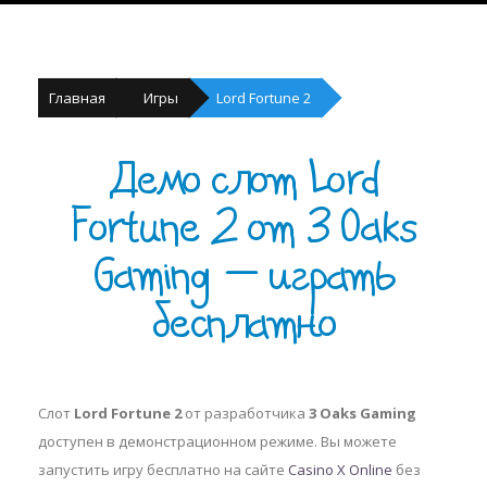
Главная
Игры
Lord Fortune 2
Демо слот Lord
Fortune 2 от 3 Oaks
Gaming — играть
бесплатно
Слот
Lord Fortune 2
от разработчика
3 Oaks Gaming
доступен в демонстрационном режиме. Вы можете
запустить игру бесплатно на сайте
Casino X Online
без