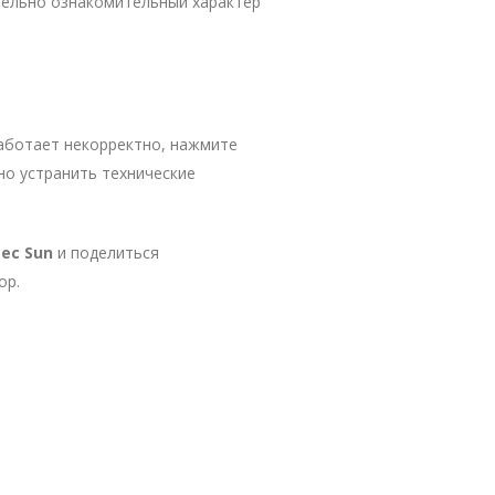
тельно ознакомительный характер
аботает некорректно, нажмите
но устранить технические
ec Sun
и поделиться
ор.