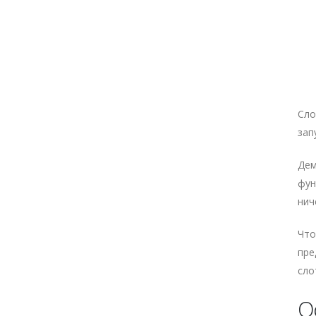
Сл
зап
Дем
фун
нич
Что
пре
сло
О