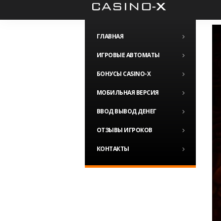
ГЛАВНАЯ
ИГРОВЫЕ АВТОМАТЫ
БОНУСЫ CASINO-X
МОБИЛЬНАЯ ВЕРСИЯ
ВВОД ВЫВОД ДЕНЕГ
ОТЗЫВЫ ИГРОКОВ
КОНТАКТЫ