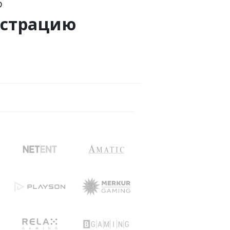
?
истрацию