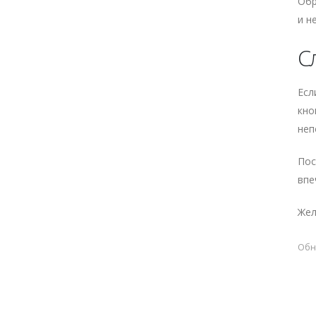
Обр
и н
С
Есл
кно
неп
Пос
впе
Жел
Обн