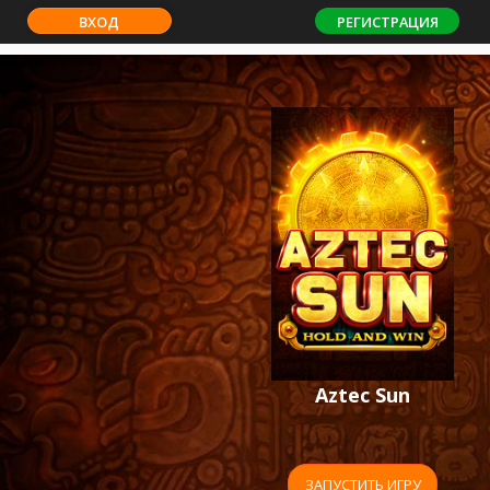
ВХОД
РЕГИСТРАЦИЯ
Aztec Sun
ЗАПУСТИТЬ ИГРУ